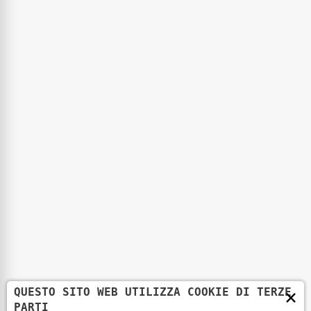
Pagine
Home
Azienda
Servizi
Lavora con noi
Contatti
Servizi
Taglio laser su acciaio e inox con impianti
fibra e CO₂
×
QUESTO SITO WEB UTILIZZA COOKIE DI TERZE
PARTI